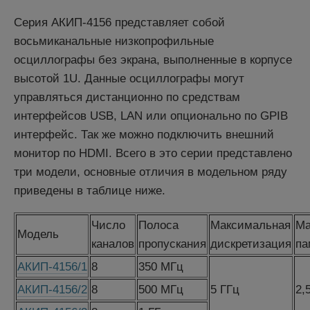
Серия АКИП-4156 представляет собой
восьмиканальные низкопрофильные
осциллографы без экрана, выполненные в корпусе
высотой 1U. Данные осциллографы могут
управляться дистанционно по средствам
интерфейсов USB, LAN или опционально по GPIB
интерфейс. Так же можно подключить внешний
монитор по HDMI. Всего в это серии представлено
три модели, основные отличия в модельном ряду
приведены в таблице ниже.
Число
Полоса
Максимальная
Ма
Модель
каналов
пропускания
дискретизация
па
АКИП-4156/1
8
350 МГц
АКИП-4156/2
8
500 МГц
5 ГГц
2,