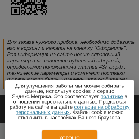
Для заказа нужного прибора, необходимо добавить
его в корзину и нажать на конопку "Оформить".
Вся информация на сайте носит справочный
характер и не является публичной офертой,
определяемой положениями статьи 437 гк рф.,
технические параметры и комплект поставки
товара могут быть изменены производителем
без предварительного уведомления!
Для улучшения работы мы можем собирать
данные, используя cookies и сервис
Яндекс.Метрика. Это соответствует
политике
в
2009-2026 © ЭлектроПрогресс -
отношении персональных данных. Продолжая
работу на сайте вы даёте
согласие на обработку
Электротехническое оборудование
персональных данных
. Файлы cookie можно
отключить в настройках Вашего браузера.
Семей, Восточно-Казахстанская область
Все города
ХОРОШО