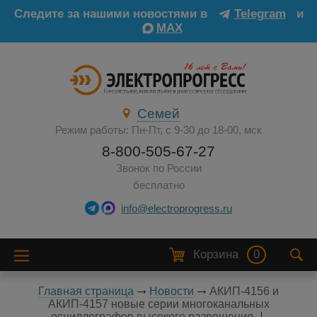
Следите за нашими новостями в
Telegram
и
MAX
Семей
Режим работы: Пн-Пт, с 9-30 до 18-00, мск
8-800-505-67-27
Звонок по России
бесплатно
info@electroprogress.ru
Корзина
0
Главная страница
Новости
АКИП-4156 и
АКИП-4157 новые серии многоканальных
осциллографов высокого разрешения