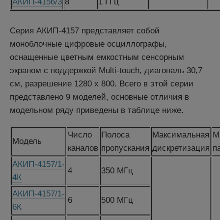
АКИП-4156/3
8
1 ГГц
Серия АКИП-4157 представляет собой
моноблочные цифровые осциллографы,
оснащенные цветным емкостным сенсорным
экраном с поддержкой Multi-touch, диагональ 30,7
см, разрешение 1280 x 800. Всего в этой серии
представлено 9 моделей, основные отличия в
модельном ряду приведены в таблице ниже.
Число
Полоса
Максимальная
М
Модель
каналов
пропускания
дискретизация
п
АКИП-4157/1-
4
350 МГц
4К
АКИП-4157/1-
6
500 МГц
6К