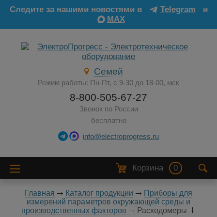
Следите за нашими новостями в
Telegram
и
MAX
Семей
Режим работы: Пн-Пт, с 9-30 до 18-00, мск
8-800-505-67-27
Звонок по России
бесплатно
info@electroprogress.ru
Корзина
0
Главная
Каталог продукции
Приборы для
измерений параметров окружающей среды и
производственных факторов
Расходомеры