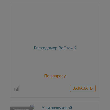
Расходомер ВоСток-К
По запросу
Госреестр