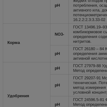
жидких отходов п
рН
потребления, оса
активного ила, д
потенциометриче
16.2.2:2.3:3.33-02
ГОСТ 13496.19–93
комбикормовое с
NO3-
определения соде
нитритов.
Корма
ГОСТ 26180 – 84 
рН
определения амми
активной кислотно
ГОСТ 27979-88 Уд
pH
Метод определени
ГОСТ 29207-91 Мо
техническая. Пот
pH
метод измерения
условной концент
Удобрения
ГОСТ 24596.5-81
pH
Метод определени