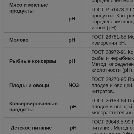
определения мас
Мясо и мясные
ГОСТ Р 51478-99
продукты
продукты. Контро
рН
определения кон
ионов (рН).
ГОСТ 26781-85 Мо
Молоко
рН
измерения рН.
ГОСТ 28972-91 Ко
рыбы и нерыбных
Рыбные консервы
рН
Метод определен
кислотности (рН).
ГОСТ 29270-95 Пр
Плоды и овощи
NO3-
плодов и овощей
нитратов.
ГОСТ 26188-84 Пр
Консервированные
рН
плодов и овощей,
продукты
мясорастительны
ГОСТ 30648.5-99 
Детское питание
рН
питания. Метод о
кислотности (рН).