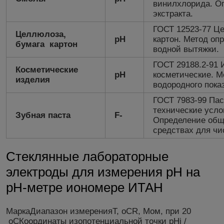
винилхлорида. О
экстракта.
ГОСТ 12523-77 Це
Целлюлоза,
рН
картон. Метод оп
бумага картон
водной вытяжки.
ГОСТ 29188.2-91 
Косметические
рН
косметические. М
изделия
водородного показ
ГОСТ 7983-99 Па
технические усл
Зубная паста
F-
Определение общ
средствах для чи
Стеклянные лабораторные
электроды для измерения рН на
pH-метре иономере ИТАН
МаркаДиапазон измеренияT, оСR, Мом, при 20
оСКоординаты изопотенциальной точки pHi /