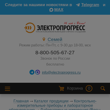
Следите за нашими новостями в
Telegram
и
MAX
Семей
Режим работы: Пн-Пт, с 9-30 до 18-00, мск
8-800-505-67-27
Звонок по России
бесплатно
info@electroprogress.ru
Корзина
0
Главная
Каталог продукции
Контрольно-
измерительные приборы и лабораторное
оборудование
Лабораторные измерения (Весы,