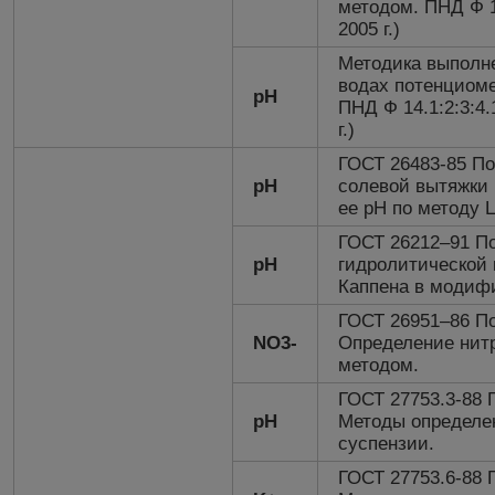
методом. ПНД Ф 14
2005 г.)
Методика выполн
водах потенциом
рН
ПНД Ф 14.1:2:3:4
г.)
ГОСТ 26483-85 По
рН
солевой вытяжки 
ее рН по методу
ГОСТ 26212–91 П
рН
гидролитической 
Каппена в модиф
ГОСТ 26951–86 П
NO3-
Определение нит
методом.
ГОСТ 27753.3-88 
рН
Методы определе
суспензии.
ГОСТ 27753.6-88 