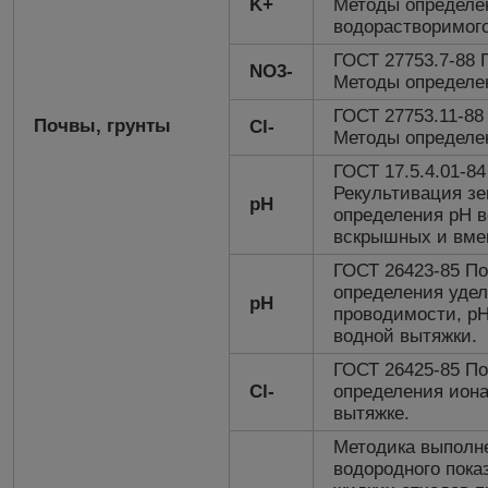
K+
Методы определе
водорастворимого
ГОСТ 27753.7-88 
NO3-
Методы определен
ГОСТ 27753.11-88
Почвы, грунты
Cl-
Методы определе
ГОСТ 17.5.4.01-8
Рекультивация зе
рН
определения рН 
вскрышных и вме
ГОСТ 26423-85 П
определения удел
рН
проводимости, рН
водной вытяжки.
ГОСТ 26425-85 П
Cl-
определения иона
вытяжке.
Методика выполн
водородного пока