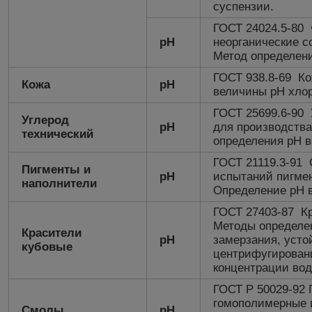
суспензии.
ГОСТ 24024.5-80
pH
неорганические 
Метод определени
ГОСТ 938.8-69 Ко
Кожа
рН
величины рН хло
ГОСТ 25699.6-90 
Углерод
рН
для производств
технический
определения рН в
ГОСТ 21119.3-91
Пигменты и
рН
испытаний пигмен
наполнители
Определение рН в
ГОСТ 27403-87 Кр
Методы определе
Красители
рН
замерзания, усто
кубовые
центрифугирован
концентрации вод
ГОСТ Р 50029-92
гомополимерные 
Смолы
рН