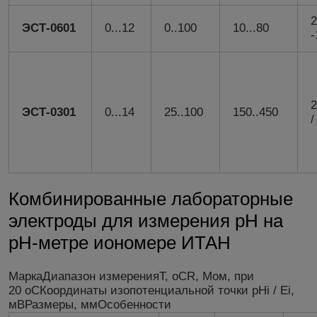
2
ЭСТ-0601
0...12
0..100
10...80
-
2
ЭСТ-0301
0...14
25..100
150..450
/
Комбинированные лабораторные
электроды для измерения рН на
рН-метре иономере ИТАН
МаркаДиапазон измеренияT, оСR, Мом, при
20 оСКоординаты изопотенциальной точки pHi / Ei,
мВРазмеры, ммОсобенности