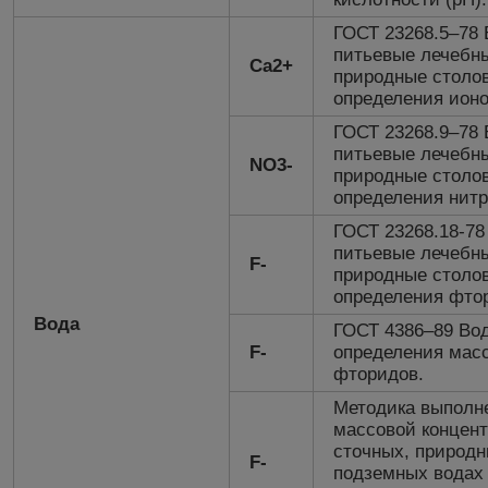
ГОСТ 23268.5–78
питьевые лечебны
Ca2+
природные столо
определения ионо
ГОСТ 23268.9–78
питьевые лечебны
NO3-
природные столо
определения нитр
ГОСТ 23268.18-7
питьевые лечебны
F-
природные столо
определения фто
Вода
ГОСТ 4386–89 Во
F-
определения мас
фторидов.
Методика выполн
массовой концен
сточных, природн
F-
подземных водах