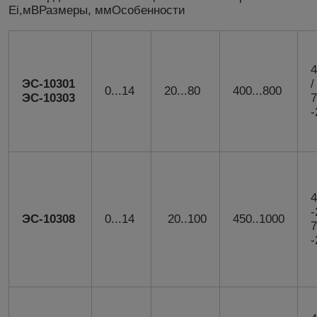
Ei,мВРазмеры, ммОсобенности
4
ЭС-10301
/
0...14
20...80
400...800
ЭС-10303
7
-
4
-
ЭС-10308
0...14
20..100
450..1000
7
-