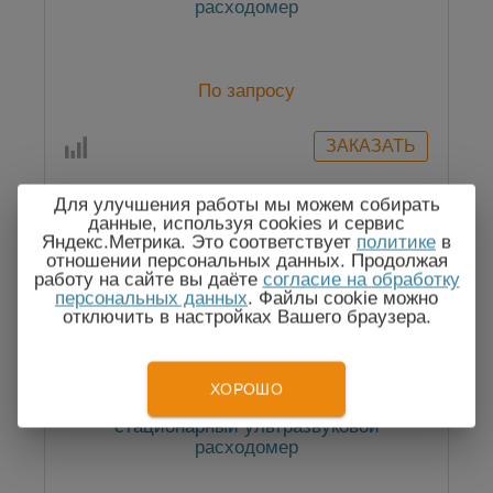
расходомер
По запросу
Для улучшения работы мы можем собирать
данные, используя cookies и сервис
Яндекс.Метрика. Это соответствует
политике
в
Госреестр
отношении персональных данных. Продолжая
работу на сайте вы даёте
согласие на обработку
персональных данных
. Файлы cookie можно
отключить в настройках Вашего браузера.
ХОРОШО
SLS-720A классик (Ду 300 мм) —
стационарный ультразвуковой
расходомер