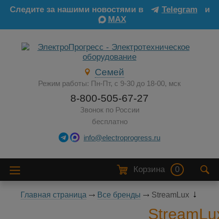
Следите за нашими новостями в
Telegram
и
MAX
Семей
Режим работы: Пн-Пт, с 9-30 до 18-00, мск
8-800-505-67-27
Звонок по России
бесплатно
info@electroprogress.ru
Корзина
0
Главная страница
Все бренды
StreamLux
StreamLu