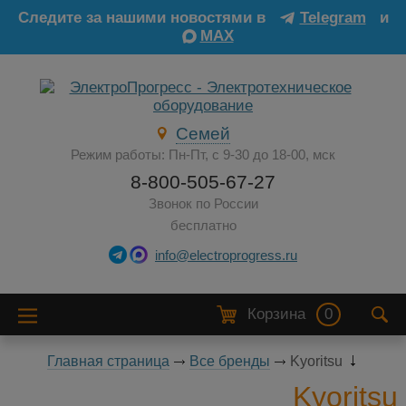
Следите за нашими новостями в
Telegram
и
MAX
Семей
Режим работы: Пн-Пт, с 9-30 до 18-00, мск
8-800-505-67-27
Звонок по России
бесплатно
info@electroprogress.ru
Корзина
0
Главная страница
Все бренды
Kyoritsu
Kyoritsu