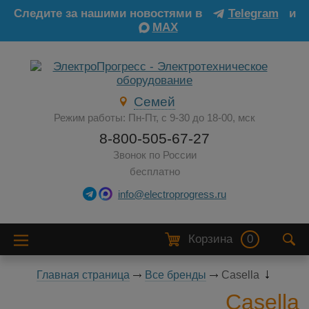
Следите за нашими новостями в
Telegram
и
MAX
Семей
Режим работы: Пн-Пт, с 9-30 до 18-00, мск
8-800-505-67-27
Звонок по России
бесплатно
info@electroprogress.ru
Корзина
0
Главная страница
Все бренды
Casella
Casella