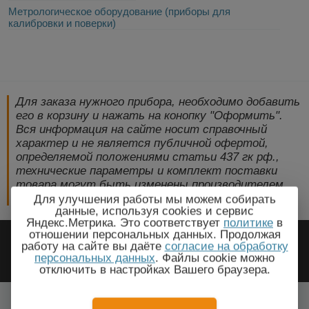
Метрологическое оборудование (приборы для
калибровки и поверки)
Для заказа нужного прибора, необходимо добавить
его в корзину и нажать на конопку "Оформить".
Вся информация на сайте носит справочный
характер и не является публичной офертой,
определяемой положениями статьи 437 гк рф.,
технические параметры и комплект поставки
товара могут быть изменены производителем
без предварительного уведомления!
Для улучшения работы мы можем собирать
данные, используя cookies и сервис
Яндекс.Метрика. Это соответствует
политике
в
2009-2026 © ЭлектроПрогресс -
отношении персональных данных. Продолжая
работу на сайте вы даёте
согласие на обработку
Электротехническое оборудование
персональных данных
. Файлы cookie можно
отключить в настройках Вашего браузера.