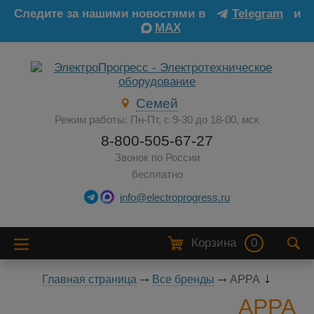
Следите за нашими новостями в
Telegram
и
MAX
Семей
Режим работы: Пн-Пт, с 9-30 до 18-00, мск
8-800-505-67-27
Звонок по России
бесплатно
info@electroprogress.ru
Корзина
0
Главная страница
Все бренды
APPA
APPA