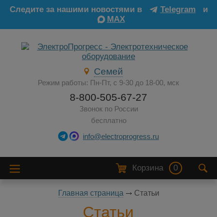
Следите за нашими новостями в
Telegram
и
MAX
Семей
Режим работы: Пн-Пт, с 9-30 до 18-00, мск
8-800-505-67-27
Звонок по России
бесплатно
info@electroprogress.ru
Корзина
0
Главная страница
Статьи
Статьи